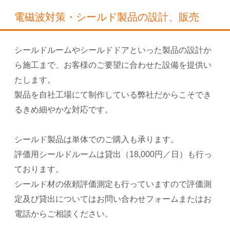
製品を自社工場にて制作している弊社だからこそでき
るきめ細やかな対応です。
シールド製品は単体でのご購入も承ります。
評価用シールドルームは貸出（18,000円／日）も行っ
ております。
シールド材の依頼評価測定も行っていますので評価測
定及び貸出についてはお問い合わせフォームまたはお
電話からご相談ください。
有限会社 エヌエー・メカニカル
NA MECHANICAL LIMITED
本社・工場
第二工場
〒311-1113
〒311-1222
茨城県水戸市平戸町2233番地
茨城県ひたちなか市海門町2-4-6
TEL：029-267-7425
TEL：029-229-1340
FAX：029-267-7713
FAX：029-229-1341